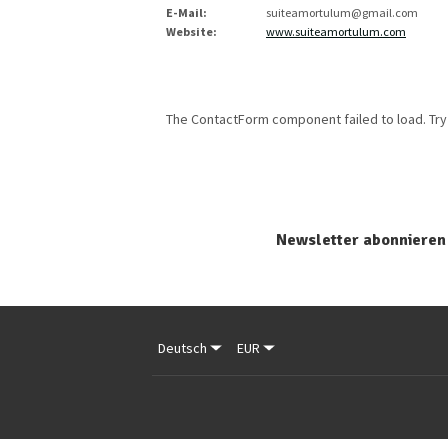
E-Mail
:
suiteamortulum@gmail.com
Website
:
www.suiteamortulum.com
The ContactForm component failed to load. Try
Newsletter abonnieren
Deutsch
EUR