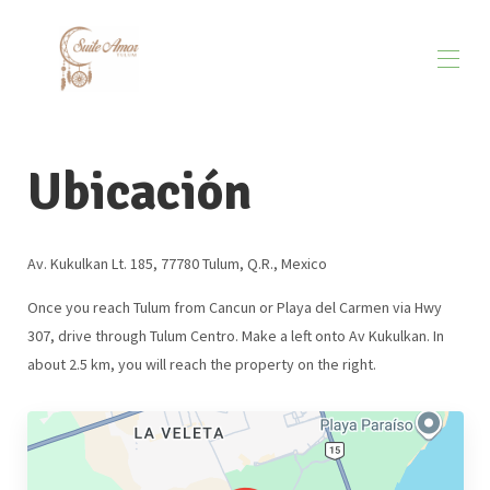
Inicio
Ubicación
Visión general
Mapa
Galería
Tarifas
Av. Kukulkan Lt. 185, 77780 Tulum, Q.R., Mexico
Disponibilidad
Reseñas
Once you reach Tulum from Cancun or Playa del Carmen via Hwy
Contacto
307, drive through Tulum Centro. Make a left onto Av Kukulkan. In
about 2.5 km, you will reach the property on the right.